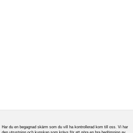
Har du en begagnad skärm som du vill ha kontrollerad kom till oss. Vi har
den utrustning och kunskap som krävs för att göra en bra bedömning av