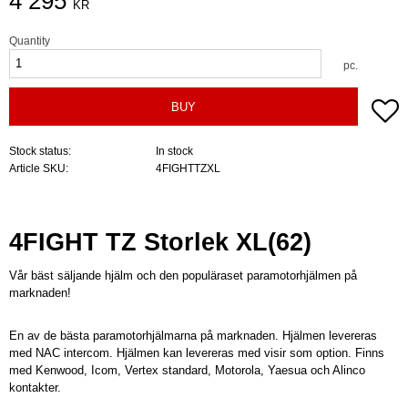
4 295
KR
Quantity
pc.
A
BUY
Stock status
In stock
Article SKU
4FIGHTTZXL
4FIGHT TZ Storlek XL(62)
Vår bäst säljande hjälm och den populäraset paramotorhjälmen på
marknaden!
En av de bästa paramotorhjälmarna på marknaden. Hjälmen levereras
med NAC intercom. Hjälmen kan levereras med visir som option. Finns
med Kenwood, Icom, Vertex standard, Motorola, Yaesua och Alinco
kontakter.