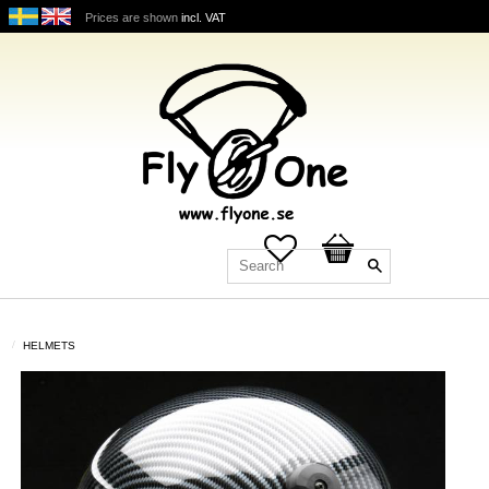
Prices are shown
incl. VAT
Favorites
Basket
HELMETS