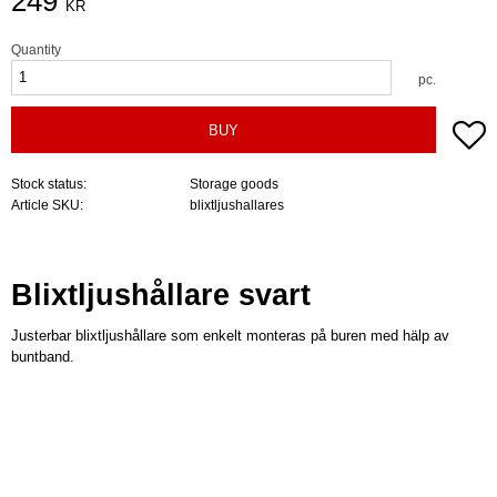
249
KR
Quantity
pc.
A
BUY
Stock status
Storage goods
Article SKU
blixtljushallares
Blixtljushållare svart
Justerbar blixtljushållare som enkelt monteras på buren med hälp av
buntband.