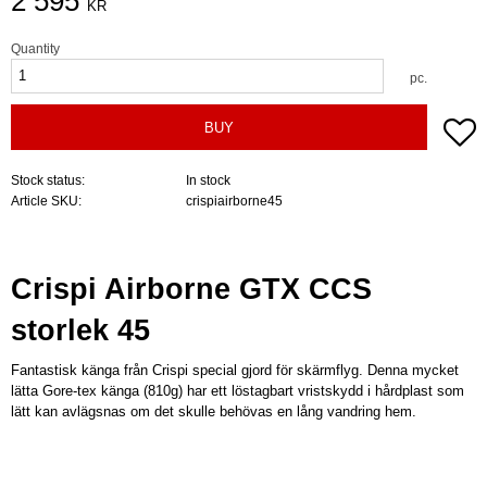
2 595
KR
Quantity
pc.
A
BUY
Stock status
In stock
Article SKU
crispiairborne45
Crispi Airborne GTX CCS
storlek 45
Fantastisk känga från Crispi special gjord för skärmflyg. Denna mycket
lätta Gore-tex känga (810g) har ett löstagbart vristskydd i hårdplast som
lätt kan avlägsnas om det skulle behövas en lång vandring hem.