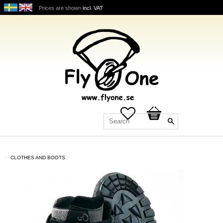
Prices are shown
incl. VAT
Favorites
Basket
CLOTHES AND BOOTS