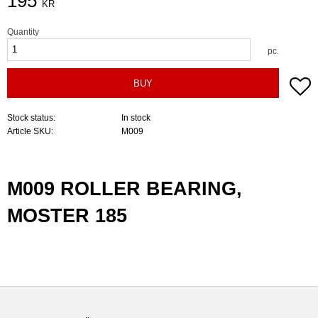
195
KR
Quantity
pc.
A
BUY
Stock status
In stock
Article SKU
M009
M009 ROLLER BEARING,
MOSTER 185