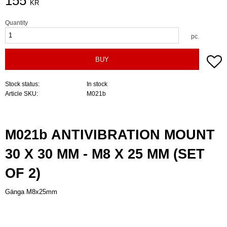
155
KR
Quantity
pc.
A
BUY
Stock status
In stock
Article SKU
M021b
M021b ANTIVIBRATION MOUNT
30 X 30 MM - M8 X 25 MM (SET
OF 2)
Gänga M8x25mm