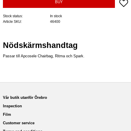
A
BUY
Stock status
In stock
Article SKU
46400
Nödskärmshandtag
Passar till Apcosele Chairbag, Ritma och Spark.
Vår butik utanför Örebro
Inspection
Film
Customer service