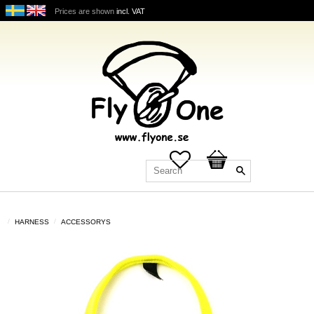
Prices are shown
incl. VAT
Favorites
Basket
HARNESS
ACCESSORYS