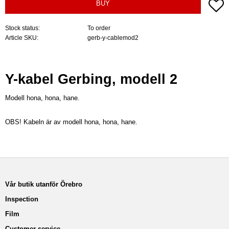
A
BUY
Stock status
To order
Article SKU
gerb-y-cablemod2
Y-kabel Gerbing, modell 2
Modell hona, hona, hane.
OBS! Kabeln är av modell hona, hona, hane.
Vår butik utanför Örebro
Inspection
Film
Customer service