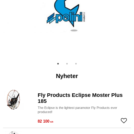
Gå u
Grun
Nyheter
Fly Products Eclipse Moster Plus
185
The Eclipse is the lightest paramotor Fly Products ever
produced!
82 100
Lägg ti
KR