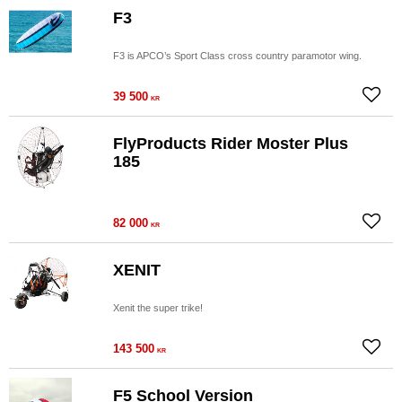
F3
F3 is APCO’s Sport Class cross country paramotor wing.
39 500
Lägg ti
KR
FlyProducts Rider Moster Plus
185
82 000
Lägg ti
KR
XENIT
Xenit the super trike!
143 500
Lägg ti
KR
F5 School Version