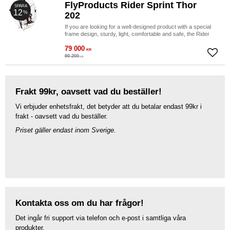
FlyProducts Rider Sprint Thor
SPARA
12
%
202
If you are looking for a well-designed product with a special
frame design, sturdy, light, comfortable and safe, the Rider
Thor is the best for you.
79 000
KR
Lägg ti
90 200
KR
Frakt 99kr, oavsett vad du beställer!
Vi erbjuder enhetsfrakt, det betyder att du betalar endast 99kr i
frakt - oavsett vad du beställer.
Priset gäller endast inom Sverige.
Kontakta oss om du har frågor!
Det ingår fri support via telefon och e-post i samtliga våra
produkter.