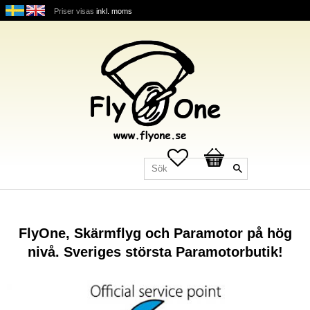
Priser visas
inkl. moms
Favoriter
Kundvagn
FlyOne, Skärmflyg och Paramotor på hög
nivå. Sveriges största Paramotorbutik!