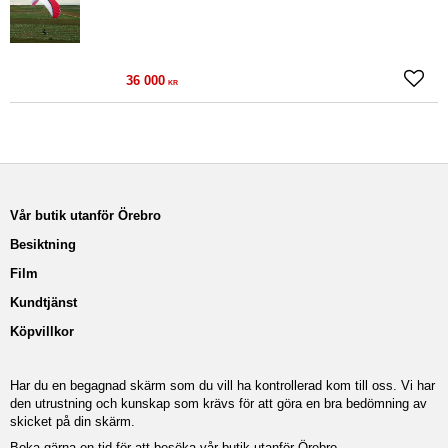
36 000
Lägg ti
KR
Vår butik utanför Örebro
Besiktning
Film
Kundtjänst
Köpvillkor
Har du en begagnad skärm som du vill ha kontrollerad kom till oss. Vi har
den utrustning och kunskap som krävs för att göra en bra bedömning av
skicket på din skärm.
Boka gärna en tid för att besöka vår butik utanför Örebro.