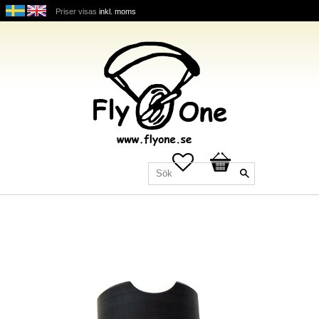
Priser visas
inkl. moms
Favoriter
Kundvagn