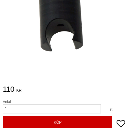
110
KR
Antal
st
Lä
KÖP