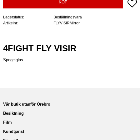
Lä
KÖP
Lagerstatus
Beställningsvara
Artikelnr
FLYVISIRMirror
4FIGHT FLY VISIR
Spegelglas
Vår butik utanför Örebro
Besiktning
Film
Kundtjänst