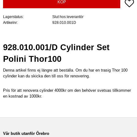
Lä
KÖP
Lagerstatus
Slut hos leverantör
Artikelnr
928.010.001D
928.010.001/D Cylinder Set
Polini Thor100
Denna artikel finns ej längre att beställa. Om du har en trasig Thor 100
cylinder kan du skicka den till oss för renovering.
Pris för att renovera cylinder 4000kr om den behöver svetsas tillkommer
en kostnad av 1000kr.
Vår butik utanför Örebro