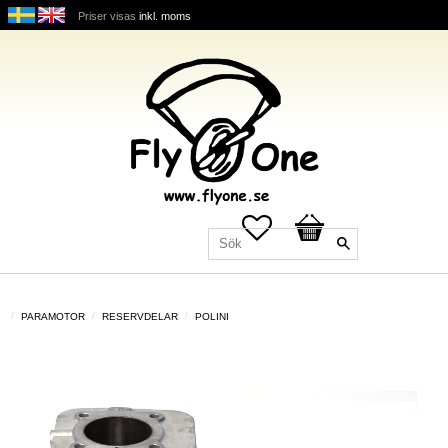
Priser visas
inkl. moms
Favoriter
Kundvagn
PARAMOTOR
RESERVDELAR
POLINI