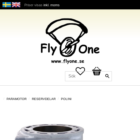
Priser visas
inkl. moms
Favoriter
Kundvagn
PARAMOTOR
RESERVDELAR
POLINI