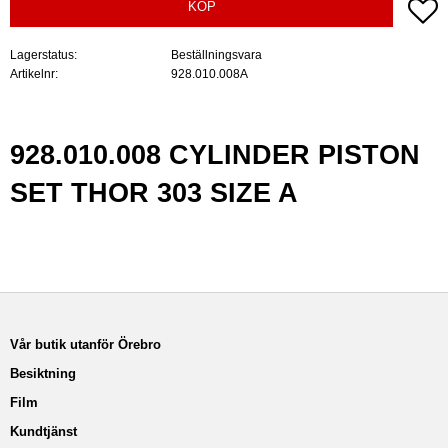
Lä
KÖP
Lagerstatus
Beställningsvara
Artikelnr
928.010.008A
928.010.008 CYLINDER PISTON
SET THOR 303 SIZE A
Vår butik utanför Örebro
Besiktning
Film
Kundtjänst