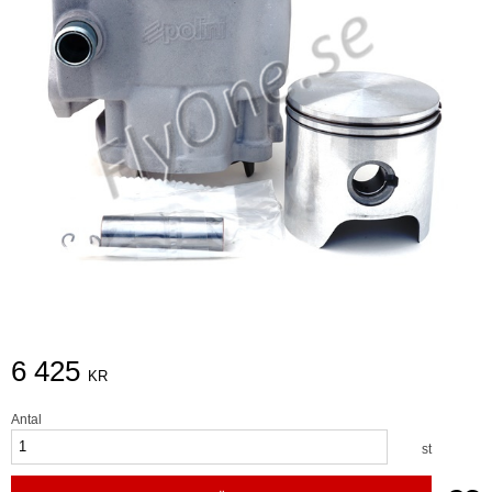
6 425
KR
Antal
st