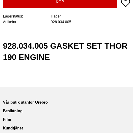
Lä
KÖP
Lagerstatus
I lager
Artikelnr
928.034.005
928.034.005 GASKET SET THOR
190 ENGINE
Vår butik utanför Örebro
Besiktning
Film
Kundtjänst