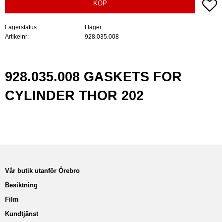
Lä
KÖP
Lagerstatus
I lager
Artikelnr
928.035.008
928.035.008 GASKETS FOR
CYLINDER THOR 202
Vår butik utanför Örebro
Besiktning
Film
Kundtjänst