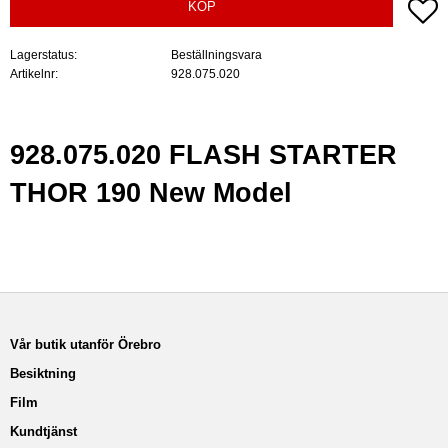
Lä
KÖP
Lagerstatus
Beställningsvara
Artikelnr
928.075.020
928.075.020 FLASH STARTER
THOR 190 New Model
Vår butik utanför Örebro
Besiktning
Film
Kundtjänst