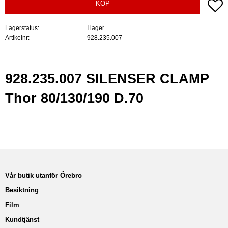
Lä
KÖP
Lagerstatus
I lager
Artikelnr
928.235.007
928.235.007 SILENSER CLAMP
Thor 80/130/190 D.70
Vår butik utanför Örebro
Besiktning
Film
Kundtjänst