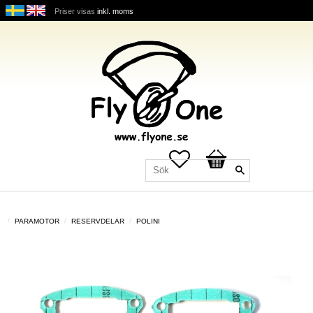
Priser visas
inkl. moms
Favoriter
Kundvagn
PARAMOTOR
RESERVDELAR
POLINI