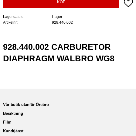
Lä
KÖP
Lagerstatus
I lager
Artikelnr
928.440.002
928.440.002 CARBURETOR
DIAPHRAGM WALBRO WG8
Vår butik utanför Örebro
Besiktning
Film
Kundtjänst