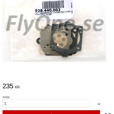
235
KR
Antal
st