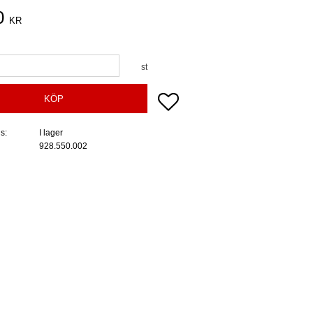
0
KR
st
Lägg till i favoriter
KÖP
us
I lager
928.550.002