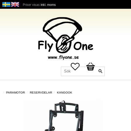
Priser visas
inkl. moms
Favoriter
Kundvagn
PARAMOTOR
RESERVDELAR
KANGOOK