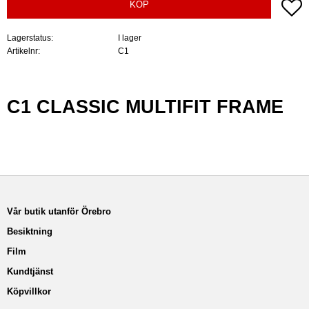
Lä
KÖP
Lagerstatus
I lager
Artikelnr
C1
C1 CLASSIC MULTIFIT FRAME
Vår butik utanför Örebro
Besiktning
Film
Kundtjänst
Köpvillkor