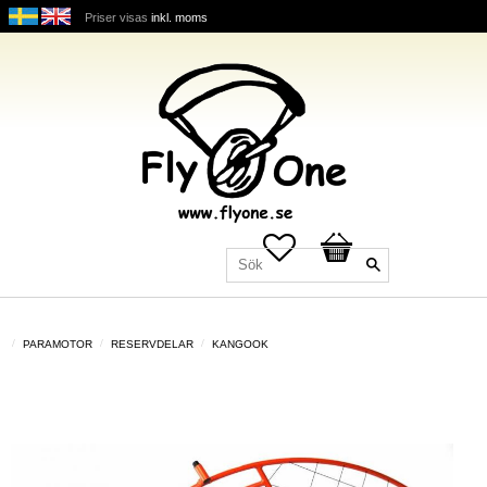
Priser visas
inkl. moms
Favoriter
Kundvagn
PARAMOTOR
RESERVDELAR
KANGOOK