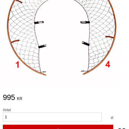
995
KR
Antal
st