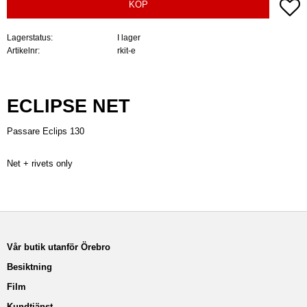
Lä
KÖP
Lagerstatus
I lager
Artikelnr
rkit-e
ECLIPSE NET
Passare Eclips 130
Net + rivets only
Vår butik utanför Örebro
Besiktning
Film
Kundtjänst