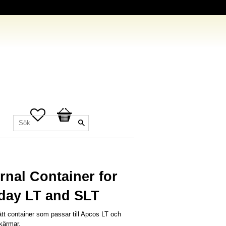
Favoriter
Kundvagn
rnal Container for
day LT and SLT
ätt container som passar till Apcos LT och
kärmar.