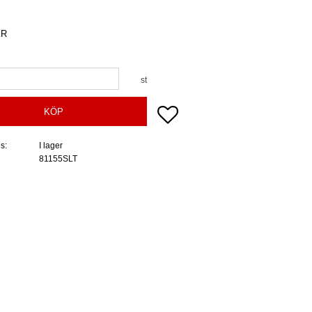
R
st
Lägg till i favoriter
KÖP
us
I lager
81155SLT