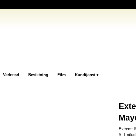
Verkstad
Besiktning
Film
Kundtjänst
Exte
May
Extremt l
SLT nöds