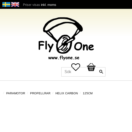
Priser visas
inkl. moms
Favoriter
Kundvagn
PARAMOTOR
PROPELLRAR
HELIX CARBON
125CM