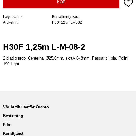
Lä
KÖP
Lagerstatus
Beställningsvara
Artikelnr
H30F125mLM082
H30F 1,25m L-M-08-2
2 bladig prop, Centerhål Ø25,0mm, skruv 6x8mm. Passar till bla. Polini
190 Light
Vår butik utanför Örebro
Besiktning
Film
Kundtjänst