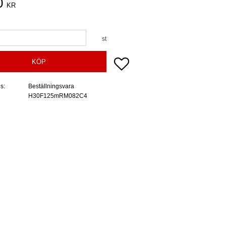
0
KR
st
Lägg till i favoriter
KÖP
us
Beställningsvara
H30F125mRM082C4