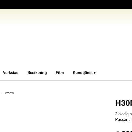
Verkstad
Besiktning
Film
Kundtjänst
125CM
H30
2 bladig 
Passar ti