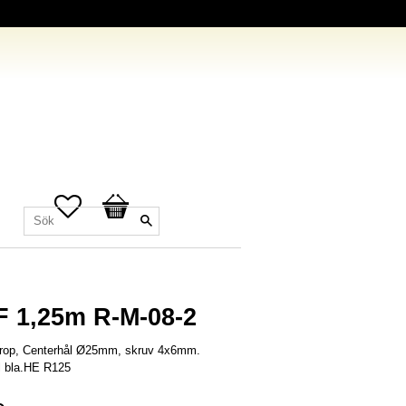
Favoriter
Kundvagn
F 1,25m R-M-08-2
prop, Centerhål Ø25mm, skruv 4x6mm.
ll bla.HE R125