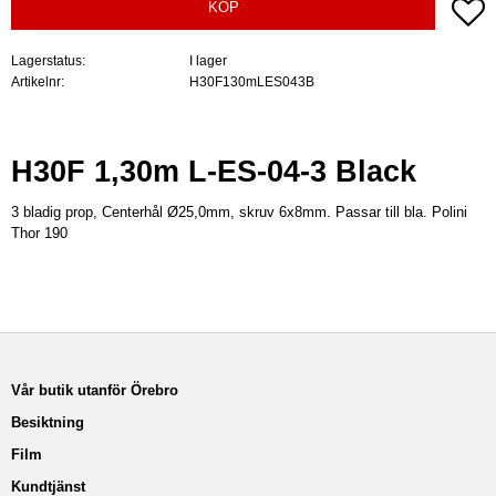
Lä
KÖP
Lagerstatus
I lager
Artikelnr
H30F130mLES043B
H30F 1,30m L-ES-04-3 Black
3 bladig prop, Centerhål Ø25,0mm, skruv 6x8mm. Passar till bla. Polini
Thor 190
Vår butik utanför Örebro
Besiktning
Film
Kundtjänst