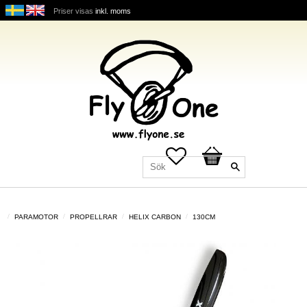
Priser visas
inkl. moms
Favoriter
Kundvagn
PARAMOTOR
PROPELLRAR
HELIX CARBON
130CM