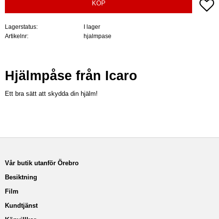
Lä
KÖP
Lagerstatus
I lager
Artikelnr
hjalmpase
Hjälmpåse från Icaro
Ett bra sätt att skydda din hjälm!
Vår butik utanför Örebro
Besiktning
Film
Kundtjänst