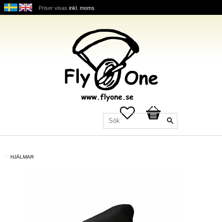
Priser visas
inkl. moms
Favoriter
Kundvagn
HJÄLMAR