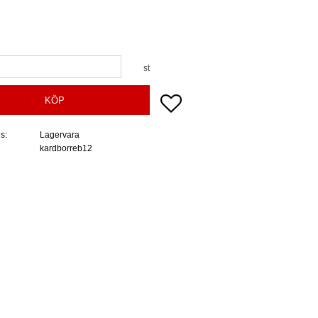
st
Lägg till i favoriter
KÖP
us
Lagervara
kardborreb12