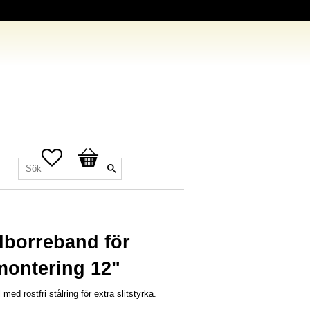
Favoriter
Kundvagn
dborreband för
montering 12"
med rostfri stålring för extra slitstyrka.