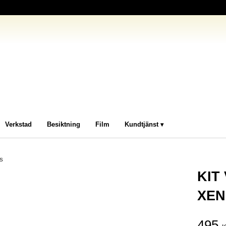
Verkstad
Besiktning
Film
Kundtjänst
S
KIT
XEN
495