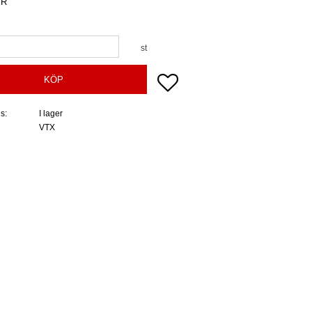
R
st
Lägg till i favoriter
KÖP
us
I lager
VTX