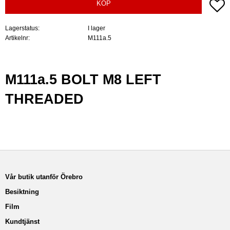
Lä
KÖP
Lagerstatus
I lager
Artikelnr
M111a.5
M111a.5 BOLT M8 LEFT
THREADED
Vår butik utanför Örebro
Besiktning
Film
Kundtjänst