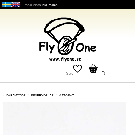
Priser visas
inkl. moms
Favoriter
Kundvagn
PARAMOTOR
RESERVDELAR
VITTORAZI