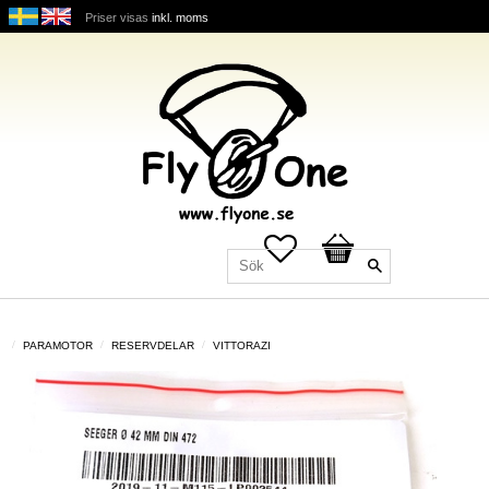
Priser visas
inkl. moms
Favoriter
Kundvagn
PARAMOTOR
RESERVDELAR
VITTORAZI