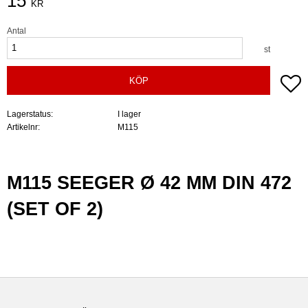
15
KR
Antal
st
Lä
KÖP
Lagerstatus
I lager
Artikelnr
M115
M115 SEEGER Ø 42 MM DIN 472
(SET OF 2)