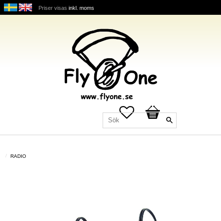
Priser visas
inkl. moms
Favoriter
Kundvagn
RADIO