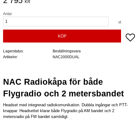
2 795
KR
Antal
st
Lä
KÖP
Lagerstatus
Beställningsvara
Artikelnr
NAC2000DUAL
NAC Radiokåpa för både
Flygradio och 2 metersbandet
Headset med integrerad radiokomunikation. Dubbla ingångar och PTT-
knappar. Headsettet klarar både Flygradio på AM bandet och 2
metersradio på FM bandet samtidigt.