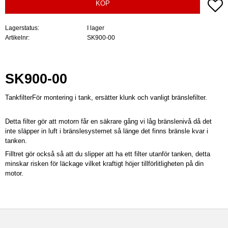
Lä
KÖP
Lagerstatus
I lager
Artikelnr
SK900-00
SK900-00
TankfilterFör montering i tank, ersätter klunk och vanligt bränslefilter.
Detta filter gör att motorn får en säkrare gång vi låg bränslenivå då det
inte släpper in luft i bränslesystemet så länge det finns bränsle kvar i
tanken.
Filltret gör också så att du slipper att ha ett filter utanför tanken, detta
minskar risken för läckage vilket kraftigt höjer tillförlitligheten på din
motor.