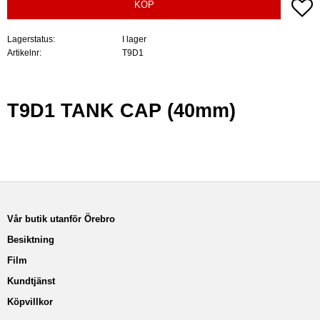
Lä
KÖP
Lagerstatus
I lager
Artikelnr
T9D1
T9D1 TANK CAP (40mm)
Vår butik utanför Örebro
Besiktning
Film
Kundtjänst
Köpvillkor