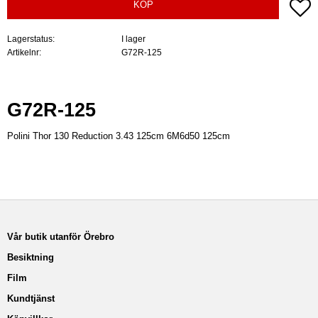
Lä
KÖP
Lagerstatus
I lager
Artikelnr
G72R-125
G72R-125
Polini Thor 130 Reduction 3.43 125cm 6M6d50 125cm
Vår butik utanför Örebro
Besiktning
Film
Kundtjänst