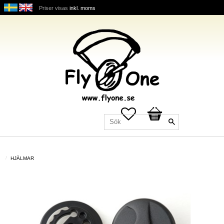
Priser visas
inkl. moms
Favoriter
Kundvagn
HJÄLMAR