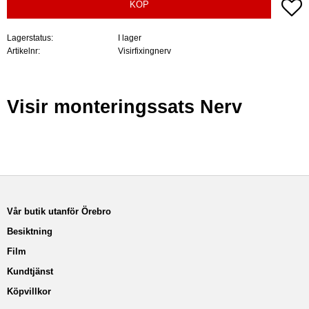
Lä
KÖP
Lagerstatus
I lager
Artikelnr
Visirfixingnerv
Visir monteringssats Nerv
Vår butik utanför Örebro
Besiktning
Film
Kundtjänst
Köpvillkor