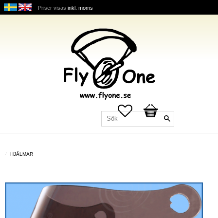
Priser visas
inkl. moms
Favoriter
Kundvagn
HJÄLMAR