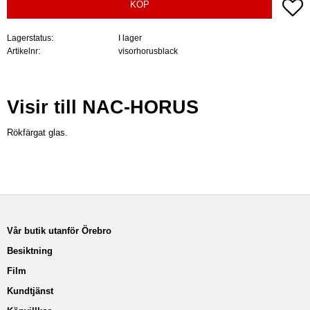
Lä
KÖP
Lagerstatus
I lager
Artikelnr
visorhorusblack
Visir till NAC-HORUS
Rökfärgat glas.
Vår butik utanför Örebro
Besiktning
Film
Kundtjänst