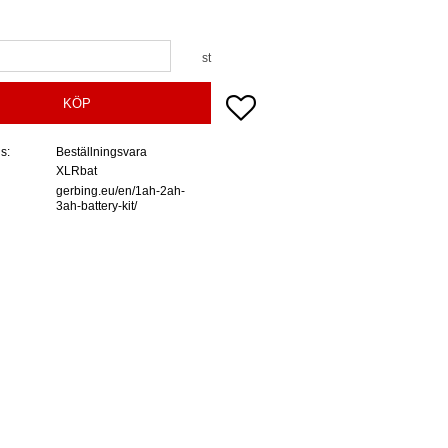
st
Lägg till i favoriter
KÖP
us
Beställningsvara
XLRbat
gerbing.eu/en/1ah-2ah-
3ah-battery-kit/