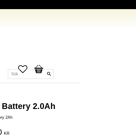
Favoriter
Kundvagn
Battery 2.0Ah
ery 2Ah
0
KR