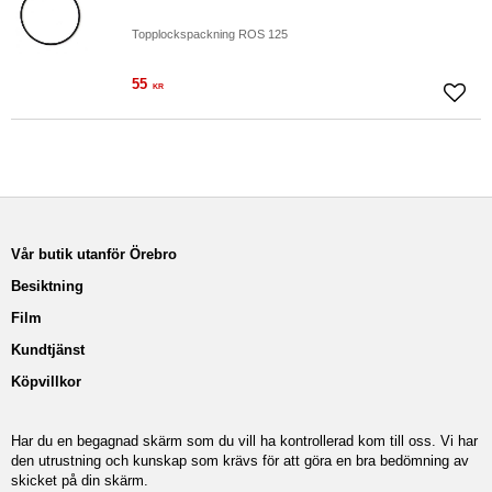
Topplockspackning ROS 125
55
KR
Lägg ti
Vår butik utanför Örebro
Besiktning
Film
Kundtjänst
Köpvillkor
Har du en begagnad skärm som du vill ha kontrollerad kom till oss. Vi har
den utrustning och kunskap som krävs för att göra en bra bedömning av
skicket på din skärm.